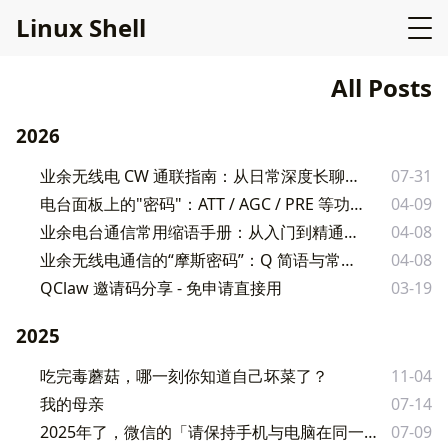
L
i
n
u
x
S
h
e
l
l
All Posts
2026
业余无线电 CW 通联指南：从日常深度长聊到比赛极简搏杀
07-31
电台面板上的"密码"：ATT / AGC / PRE 等功能键完全图解
04-09
业余电台通信常用缩语手册：从入门到精通的通联密码
04-08
业余无线电通信的“摩斯密码”：Q 简语与常用缩语详解
04-08
QClaw 邀请码分享 - 免申请直接用
03-19
2025
吃完毒蘑菇，哪一刻你知道自己坏菜了？
11-04
我的母亲
07-14
2025年了，微信的「请保持手机与电脑在同一网络后重试」还在劝我放弃备份
07-09