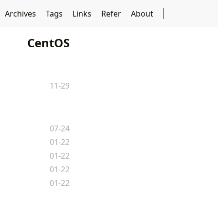
Archives
Tags
Links
Refer
About
CentOS
11-29
07-24
01-22
01-22
01-22
01-22