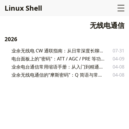
L
i
n
u
x
S
h
e
l
l
无线电通信
2026
业余无线电 CW 通联指南：从日常深度长聊到比赛极简搏杀
07-31
电台面板上的"密码"：ATT / AGC / PRE 等功能键完全图解
04-09
业余电台通信常用缩语手册：从入门到精通的通联密码
04-08
业余无线电通信的“摩斯密码”：Q 简语与常用缩语详解
04-08