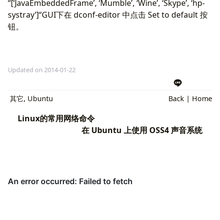
“[‘JavaEmbeddedFrame’, ‘Mumble’, ‘Wine’, ‘Skype’, ‘hp-
systray’]“GUI下在 dconf-editor 中点击 Set to default 按
钮。
Updated on 2014-01-22
其它
,
Ubuntu
Back
|
Home
Linux的常用网络命令
在 Ubuntu 上使用 OSS4 声音系统