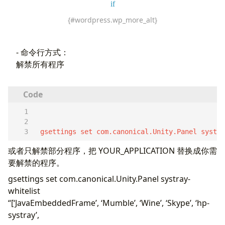
{#wordpress.wp_more_alt}
- 命令行方式：
解禁所有程序
 gsettings set com.canonical.Unity.Panel systra
或者只解禁部分程序，把 YOUR_APPLICATION 替换成你需
要解禁的程序。
gsettings set com.canonical.Unity.Panel systray-
whitelist
“[‘JavaEmbeddedFrame’, ‘Mumble’, ‘Wine’, ‘Skype’, ‘hp-
systray’,