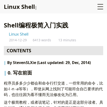
L
i
n
u
x
S
h
e
l
l
Shell编程极简入门实践
Linux Shell
2014-12-29
6413 words
13 minutes
CONTENTS
By StevenSLXie (Last updated: 29, Dec, 2014)
0. 写在前面
程序员多多少少都会和命令行打交道，一些常用的命令，比
如-l -n -a等等），即使从网上找到了可能符合自己要求的代
码，也往往因为看不懂而无法修改化为己用。
这个极简教程，或者说笔记，针对的是正是这部分读者。具