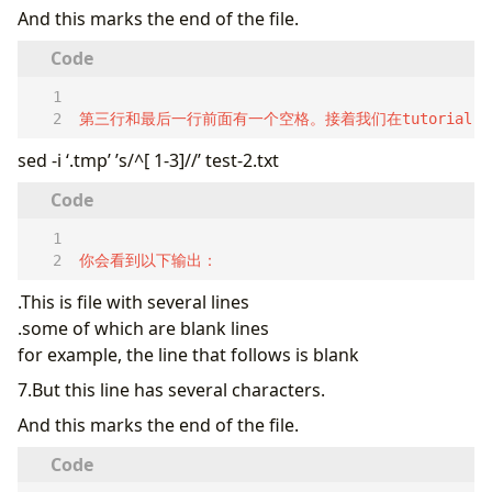
And this marks the end of the file.
第三行和最后一行前面有一个空格。接着我们在tutorial.
sed -i ‘.tmp’ ’s/^[ 1-3]//’ test-2.txt
你会看到以下输出：
.This is file with several lines
.some of which are blank lines
for example, the line that follows is blank
7.But this line has several characters.
And this marks the end of the file.