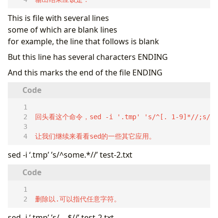
This is file with several lines
some of which are blank lines
for example, the line that follows is blank
But this line has several characters ENDING
And this marks the end of the file ENDING
让我们继续来看看sed的一些其它应用。
sed -i ‘.tmp’ ’s/^some.*//’ test-2.txt
删除以.可以指代任意字符。
sed -i ‘.tmp’ ’s/….$//’ test-2.txt