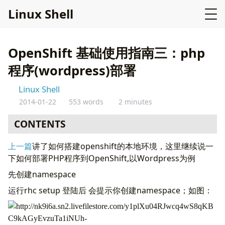
L
i
n
u
x
S
h
e
l
l
OpenShift 基础使用指南三：php
程序(wordpress)部署
Linux Shell
2014-01-22
553 words
2 minutes
CONTENTS
上一篇
讲了如何搭建openshift的本地环境，这里继续说一
下如何部署PHP程序到OpenShift,以Wordpress为例
先创建namespace
运行rhc setup 登陆后 会提示你创建namespace；如图：