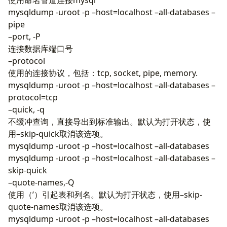
mysqldump -uroot -p –host=localhost –all-databases –
pipe
–port, -P
连接数据库端口号
–protocol
使用的连接协议，包括：tcp, socket, pipe, memory.
mysqldump -uroot -p –host=localhost –all-databases –
protocol=tcp
–quick, -q
不缓冲查询，直接导出到标准输出。默认为打开状态，使
用–skip-quick取消该选项。
mysqldump -uroot -p –host=localhost –all-databases
mysqldump -uroot -p –host=localhost –all-databases –
skip-quick
–quote-names,-Q
使用（’）引起表和列名。默认为打开状态，使用–skip-
quote-names取消该选项。
mysqldump -uroot -p –host=localhost –all-databases