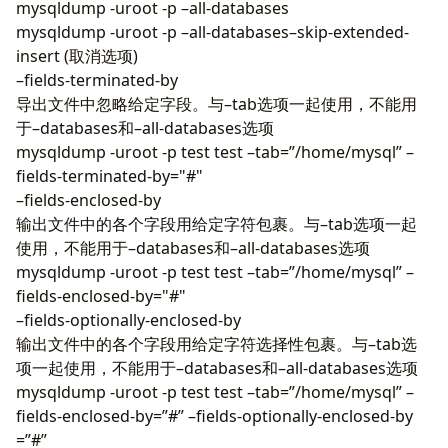
mysqldump -uroot -p –all-databases
mysqldump -uroot -p –all-databases–skip-extended-
insert (取消选项)
–fields-terminated-by
导出文件中忽略给定字段。与–tab选项一起使用，不能用
于–databases和–all-databases选项
mysqldump -uroot -p test test –tab=”/home/mysql” –
fields-terminated-by="#"
–fields-enclosed-by
输出文件中的各个字段用给定字符包裹。与–tab选项一起
使用，不能用于–databases和–all-databases选项
mysqldump -uroot -p test test –tab=”/home/mysql” –
fields-enclosed-by="#"
–fields-optionally-enclosed-by
输出文件中的各个字段用给定字符选择性包裹。与–tab选
项一起使用，不能用于–databases和–all-databases选项
mysqldump -uroot -p test test –tab=”/home/mysql” –
fields-enclosed-by=”#” –fields-optionally-enclosed-by
=”#”