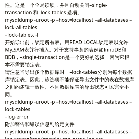
性。这是一个全局读锁，并且自动关闭–single-
transaction 和–lock-tables 选项。
mysqldump -uroot -p –host=localhost –all-databases –
lock-all-tables
–lock-tables, -l
开始导出前，锁定所有表。用READ LOCAL锁定表以允许
MyISAM表并行插入。对于支持事务的表例如InnoDB和
BDB，–single-transaction是一个更好的选择，因为它根
本不需要锁定表。
请注意当导出多个数据库时，–lock-tables分别为每个数据
库锁定表。因此，该选项不能保证导出文件中的表在数据库
之间的逻辑一致性。不同数据库表的导出状态可以完全不
同。
mysqldump -uroot -p –host=localhost –all-databases –
lock-tables
–log-error
附加警告和错误信息到给定文件
mysqldump -uroot -p –host=localhost –all-databases –
log-error=/tmp/mysqldump_error_log.err