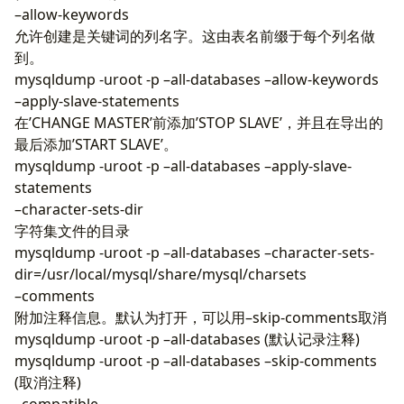
–allow-keywords
允许创建是关键词的列名字。这由表名前缀于每个列名做
到。
mysqldump -uroot -p –all-databases –allow-keywords
–apply-slave-statements
在’CHANGE MASTER’前添加’STOP SLAVE’，并且在导出的
最后添加’START SLAVE’。
mysqldump -uroot -p –all-databases –apply-slave-
statements
–character-sets-dir
字符集文件的目录
mysqldump -uroot -p –all-databases –character-sets-
dir=/usr/local/mysql/share/mysql/charsets
–comments
附加注释信息。默认为打开，可以用–skip-comments取消
mysqldump -uroot -p –all-databases (默认记录注释)
mysqldump -uroot -p –all-databases –skip-comments
(取消注释)
–compatible