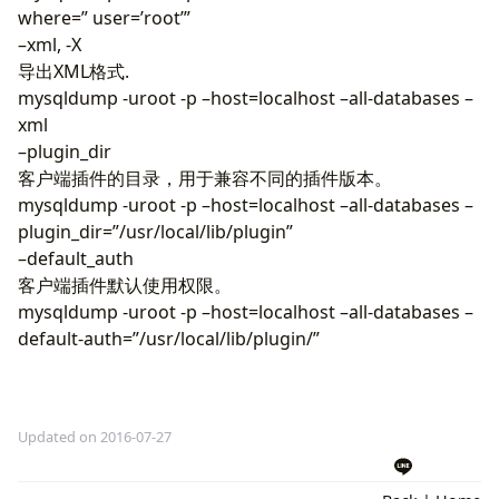
where=” user=’root’”
–xml, -X
导出XML格式.
mysqldump -uroot -p –host=localhost –all-databases –
xml
–plugin_dir
客户端插件的目录，用于兼容不同的插件版本。
mysqldump -uroot -p –host=localhost –all-databases –
plugin_dir=”/usr/local/lib/plugin”
–default_auth
客户端插件默认使用权限。
mysqldump -uroot -p –host=localhost –all-databases –
default-auth=”/usr/local/lib/plugin/”
Updated on 2016-07-27