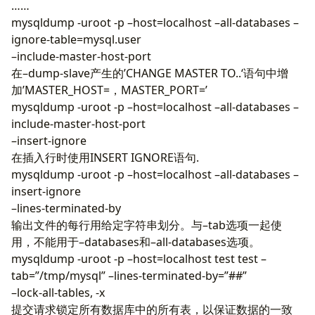
……
mysqldump -uroot -p –host=localhost –all-databases –
ignore-table=mysql.user
–include-master-host-port
在–dump-slave产生的’CHANGE MASTER TO..‘语句中增
加’MASTER_HOST=，MASTER_PORT=’
mysqldump -uroot -p –host=localhost –all-databases –
include-master-host-port
–insert-ignore
在插入行时使用INSERT IGNORE语句.
mysqldump -uroot -p –host=localhost –all-databases –
insert-ignore
–lines-terminated-by
输出文件的每行用给定字符串划分。与–tab选项一起使
用，不能用于–databases和–all-databases选项。
mysqldump -uroot -p –host=localhost test test –
tab=”/tmp/mysql” –lines-terminated-by=”##”
–lock-all-tables, -x
提交请求锁定所有数据库中的所有表，以保证数据的一致