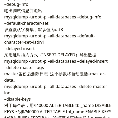
–debug-info
输出调试信息并退出
mysqldump -uroot -p –all-databases –debug-info
–default-character-set
设置默认字符集，默认值为utf8
mysqldump -uroot -p –all-databases –default-
character-set=latin1
–delayed-insert
采用延时插入方式（INSERT DELAYED）导出数据
mysqldump -uroot -p –all-databases –delayed-insert
–delete-master-logs
master备份后删除日志. 这个参数将自动激活–master-
data。
mysqldump -uroot -p –all-databases –delete-master-
logs
–disable-keys
对于每个表，用/!40000 ALTER TABLE tbl_name DISABLE
KEYS */;和/!40000 ALTER TABLE tbl_name ENABLE KEYS
*/;语句引用INSERT语句。这样可以更快地导入dump出来