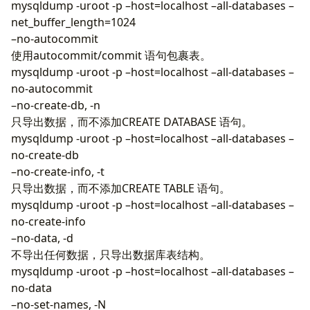
mysqldump -uroot -p –host=localhost –all-databases –
net_buffer_length=1024
–no-autocommit
使用autocommit/commit 语句包裹表。
mysqldump -uroot -p –host=localhost –all-databases –
no-autocommit
–no-create-db, -n
只导出数据，而不添加CREATE DATABASE 语句。
mysqldump -uroot -p –host=localhost –all-databases –
no-create-db
–no-create-info, -t
只导出数据，而不添加CREATE TABLE 语句。
mysqldump -uroot -p –host=localhost –all-databases –
no-create-info
–no-data, -d
不导出任何数据，只导出数据库表结构。
mysqldump -uroot -p –host=localhost –all-databases –
no-data
–no-set-names, -N