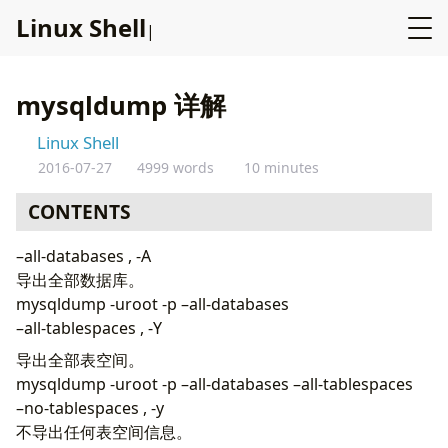
L
i
n
u
x
S
h
e
l
l
mysqldump 详解
Linux Shell
2016-07-27
4999 words
10 minutes
CONTENTS
–all-databases , -A
导出全部数据库。
mysqldump -uroot -p –all-databases
–all-tablespaces , -Y
导出全部表空间。
mysqldump -uroot -p –all-databases –all-tablespaces
–no-tablespaces , -y
不导出任何表空间信息。