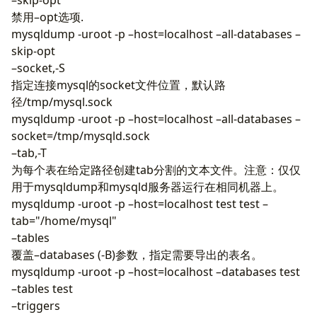
禁用–opt选项.
mysqldump -uroot -p –host=localhost –all-databases –
skip-opt
–socket,-S
指定连接mysql的socket文件位置，默认路
径/tmp/mysql.sock
mysqldump -uroot -p –host=localhost –all-databases –
socket=/tmp/mysqld.sock
–tab,-T
为每个表在给定路径创建tab分割的文本文件。注意：仅仅
用于mysqldump和mysqld服务器运行在相同机器上。
mysqldump -uroot -p –host=localhost test test –
tab="/home/mysql"
–tables
覆盖–databases (-B)参数，指定需要导出的表名。
mysqldump -uroot -p –host=localhost –databases test
–tables test
–triggers