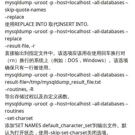
mysqldump -uroot -p –host=localhost –all-databases –
skip-quote-names
–replace
使用REPLACE INTO 取代INSERT INTO.
mysqldump -uroot -p –host=localhost –all-databases –
replace
–result-file, -r
直接输出到指定文件中。该选项应该用在使用回车换行对
（rn）换行的系统上（例如：DOS，Windows）。该选项
确保只有一行被使用。
mysqldump -uroot -p –host=localhost –all-databases –
result-file=/tmp/mysqldump_result_file.txt
–routines, -R
导出存储过程以及自定义函数。
mysqldump -uroot -p –host=localhost –all-databases –
routines
–set-charset
添加’SET NAMES default_character_set’到输出文件。默
认为打开状态，使用–skip-set-charset关闭选项。