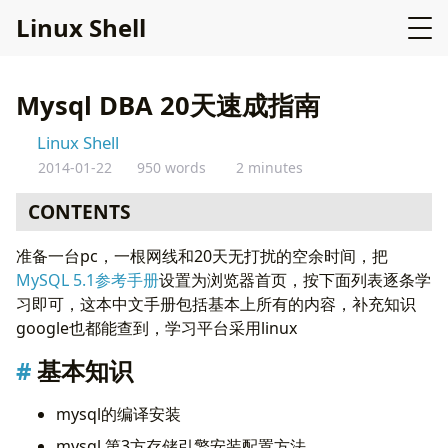
L
i
n
u
x
S
h
e
l
l
Mysql DBA 20天速成指南
Linux Shell
2014-01-22
950 words
2 minutes
CONTENTS
基本知识
准备一台pc，一根网线和20天无打扰的空余时间，把
高级操作
MySQL 5.1参考手册
设置为浏览器首页，按下面列表逐条学
客户端
习即可，这本中文手册包括基本上所有的内容，补充知识
可选项
google也都能查到，学习平台采用linux
基本知识
mysql的编译安装
mysql 第3方存储引擎安装配置方法