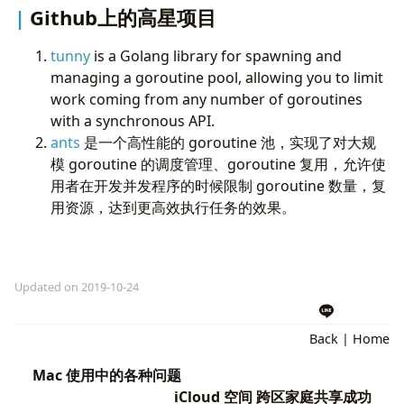
Github上的高星项目
package
main
tunny
is a Golang library for spawning and
import
(
managing a goroutine pool, allowing you to limit
"fmt"
"strconv"
work coming from any number of goroutines
"sync"
with a synchronous API.
"time"
ants
是一个高性能的 goroutine 池，实现了对大规
)
模 goroutine 的调度管理、goroutine 复用，允许使
用者在开发并发程序的时候限制 goroutine 数量，复
//
Maximum
goroutine
const
goSize
=
5
用资源，达到更高效执行任务的效果。
//
Producer
Producer
type
Producer
struct
{
Item
string
Updated on 2019-10-24
}
//
Result
result
struct
Back
|
Home
type
Result
struct
{
Code
int
Mac 使用中的各种问题
Stdout
string
iCloud 空间 跨区家庭共享成功
}