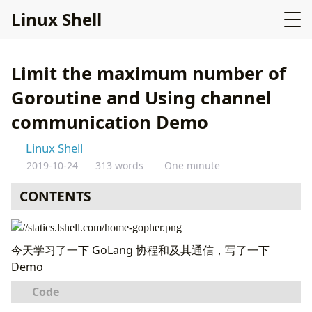
L
i
n
u
x
S
h
e
l
l
Limit the maximum number of
Goroutine and Using channel
communication Demo
Linux Shell
2019-10-24
313 words
One minute
CONTENTS
Github上的高星项目
今天学习了一下 GoLang 协程和及其通信，写了一下
Demo