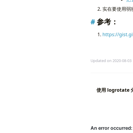
Type
=
实在要使用弱密
# 注意修改 f
          
ExecStart
=
参考：
Restart
=
RestartSec
el
https://gist
User
=
fi
[
Install
]
fi
;
WantedBy
=
m
}
Updated on 2020-08-03
stop
()
{
if
[[
 
ec
ki
使用 logrotate
        rm
ec
else
ec
fi
;
}
status
()