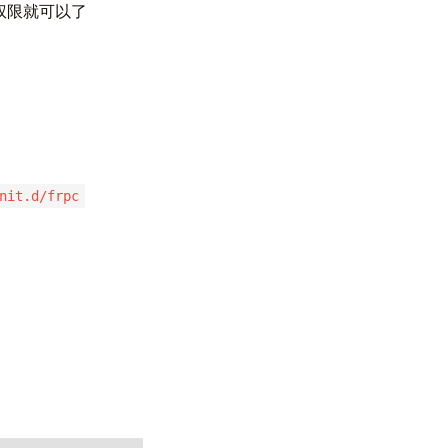
行权限就可以了
nit.d/frpc