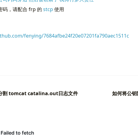
码，请配合 frp 的
stcp
使用
echo
 -n 
$"Starting FRP client..."
rpc 和 frpc.ini的路径  
  nohup 
$FRPC_File
 -c 
$CONFIG_FILE
 < /dev/null > /dev/nu
echo
$!
 > 
$PID_FILE
echo
""
=
se
.github.com/fenying/7684afbe24f20e07201fa790aec1511c
echo
"FRP client is already running..."
ulti-user.target  
-f 
$PID_FILE
]]
;
then
ho
 -n 
$"Shutting down FRP client..."
ll
 -9 
$(
cat 
$PID_FILE
)
 分割 tomcat catalina.out日志文件
如何将公钥限
 -f 
$PID_FILE
ho
""
ho
"FRP client is not running..."