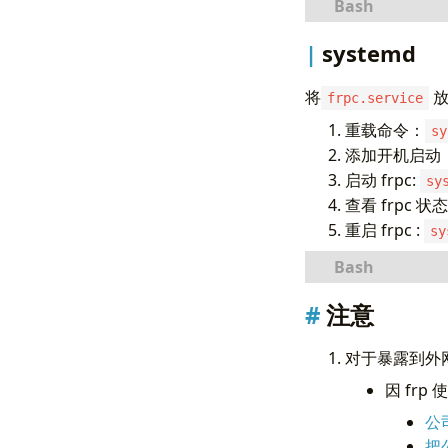
## File: /
systemd
#!/bin/sh 
#  
将
frpc.service
# frps:   
#  
重载命令：
sy
# descript
添加开机启动
# 请按实际情
启动 frpc:
PID_FILE
=
sy
CONFIG_FIL
查看 frpc 状
FRPC_File
=
重启 frpc :
sy
start
()
{
if
[
 !
# 说明：如果
注意
ec
# frpc.ser
        no
[
Unit
]
对于暴露到外
ec
Descriptio
ec
After
=
因 fr
else
Wants
=
公
PI
if
[
Service
]
把