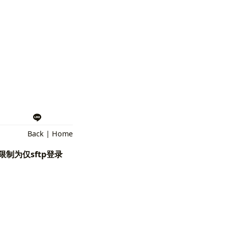
ll 2> /dev/null 
&
Back
|
Home
制为仅sftp登录