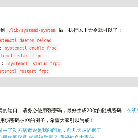
etc/init.d/frpc  
 
放到
后，执行以下命令就可以了：
/lib/systemd/system
 FRP-Client Daemon  
stemctl daemon-reload
ion:  FRP-Client Daemon  
：
systemctl enable frpc
况修改  
stemctl start frpc
E
=
态：
systemctl status frpc
stemctl restart frpc
 -f 
$PID_FILE
]
;
then
是 frps 只需要修改相应的名字和路径就可以了  
ho
 -n 
$"Starting FRP client..."
vice  
hup 
$FRPC_File
 -c 
$CONFIG_FILE
 < /dev/null > /dev/null 2
网的端口，请务必使用强密码，最好生成20位的随机密码，
在线
ho
$!
 > 
$PID_FILE
n
=
ho
""
p 使用弱密码被XX的例子，希望大家引以为戒！
司中了勒索病毒说是我的问题，前几天被辞退了
D
=
$(
cat 
$PID_FILE
)
[
 ! -f /proc/
$PID
/cmdline 
]
;
then
公司内网穿透 然后被勒索了 我得付多大责任