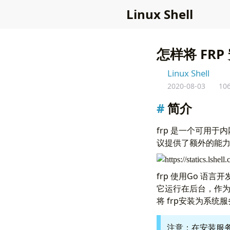
L
i
n
u
x
S
h
e
l
l
怎样将 FR
Linux Shell
2020-08-03
10
简介
frp 是一个可用于内
议提供了额外的能
frp 使用Go 
它运行在后台，作
将 frp安装为系统服
注意：在安装服务