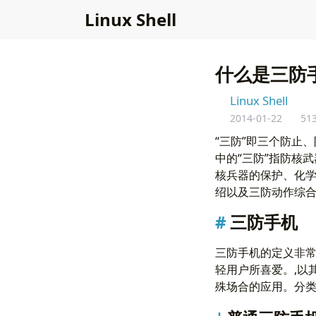
L
i
n
u
x
S
h
e
l
l
什么是三防
Linux Shell
2014-01-22
51
“三防”即三个防止
中的“三防”指防核
核兵器的保护、化
绍以及三防动作综合
三防手机
三防手机的定义非常
轻用户所喜爱。,以
殊场合的应用。分